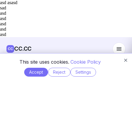
asd asasd
sad
asd
asd
asd
asd
asd